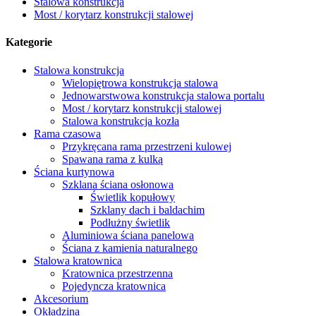
Stalowa konstrukcja
Most / korytarz konstrukcji stalowej
Kategorie
Stalowa konstrukcja
Wielopiętrowa konstrukcja stalowa
Jednowarstwowa konstrukcja stalowa portalu
Most / korytarz konstrukcji stalowej
Stalowa konstrukcja kozła
Rama czasowa
Przykręcana rama przestrzeni kulowej
Spawana rama z kulką
Ściana kurtynowa
Szklana ściana osłonowa
Świetlik kopułowy
Szklany dach i baldachim
Podłużny świetlik
Aluminiowa ściana panelowa
Ściana z kamienia naturalnego
Stalowa kratownica
Kratownica przestrzenna
Pojedyncza kratownica
Akcesorium
Okładzina