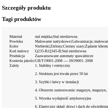
Szczegóły produktu
Tagi produktów
Materiał
stal miękka;Stal nierdzewna
Powłoka
Malowanie natryskowe;Galwanizacja; malowa
Kolor
Niebieski;Zielony;Ciemny szary;Żądanie klient
Kod stalowy
Q235-B;Q345-B;Stal nierdzewna
Produkcja
Zaawansowane automaty spawalnicze
Kontrola jakości
GB/T19001-2008 ---- ISO9001: 2008
Zalety
1. Stabilny i estetyczny
2. Struktura jest trwała przez 50 lat
3. Szybki i łatwy w instalacji
4. Obszerne zastosowania: magazyn, magazyn, ha
5. Wysoka wydajność antykorozyjna
6. Elastyczny skład: drzwi i dach do oświetle