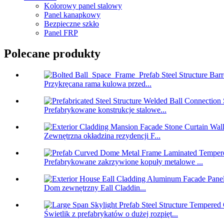
Kolorowy panel stalowy
Panel kanapkowy
Bezpieczne szkło
Panel FRP
Polecane produkty
Przykręcana rama kulowa przed...
Prefabrykowane konstrukcje stalowe...
Zewnętrzna okładzina rezydencji F...
Prefabrykowane zakrzywione kopuły metalowe ...
Dom zewnętrzny Eall Claddin...
Świetlik z prefabrykatów o dużej rozpięt...