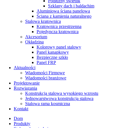
Podłużny świetlik
Szklany dach i baldachim
Aluminiowa ściana panelowa
Ściana z kamienia naturalnego
Stalowa kratownica
Kratownica przestrzenna
Pojedyncza kratownica
Akcesorium
Okładzina
Kolorowy panel stalowy
Panel kanapkowy
Bezpieczne szkło
Panel FRP
Aktualności
Wiadomości Firmowe
Wiadomości branżowe
Projektowanie
Rozwiązania
Konstrukcja stalowa wysokiego wzrostu
Jednowarstwowa konstrukcja stalowa
Stalowa rama kosmiczna
Kontakt
Dom
Produkty