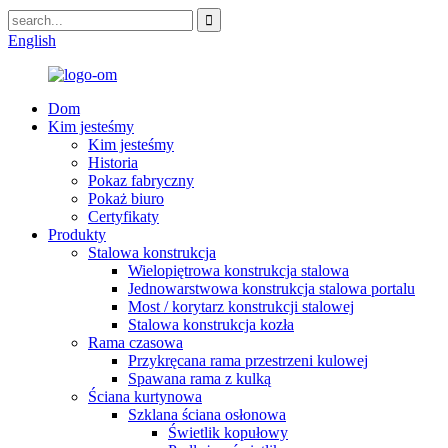
English
Dom
Kim jesteśmy
Kim jesteśmy
Historia
Pokaz fabryczny
Pokaż biuro
Certyfikaty
Produkty
Stalowa konstrukcja
Wielopiętrowa konstrukcja stalowa
Jednowarstwowa konstrukcja stalowa portalu
Most / korytarz konstrukcji stalowej
Stalowa konstrukcja kozła
Rama czasowa
Przykręcana rama przestrzeni kulowej
Spawana rama z kulką
Ściana kurtynowa
Szklana ściana osłonowa
Świetlik kopułowy