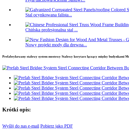
Stal ocynkowana falista...
Chińska profesjonalna stal ...
Nowy projekt mody dla drewna...
Prefabrykowany stalowy system mostowy Stalowy korytarz łączący między budynkami Mo
Krótki opis:
Wyślij do nas e-mail
Pobierz jako PDF